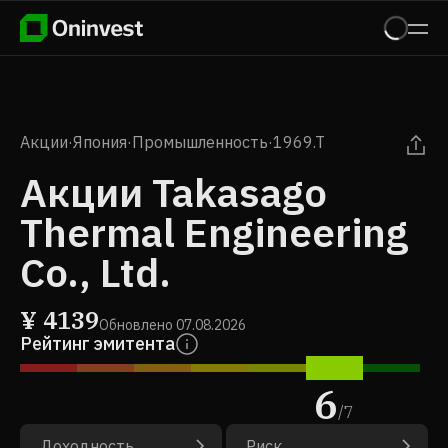
Акции
·
Япония
·
Промышленность
·
1969.T
Акции Takasago
Thermal Engineering
Co., Ltd.
¥
4139
Обновлено
07.08.2026
Рейтинг эмитента
6
/
7
Доходность
Риск