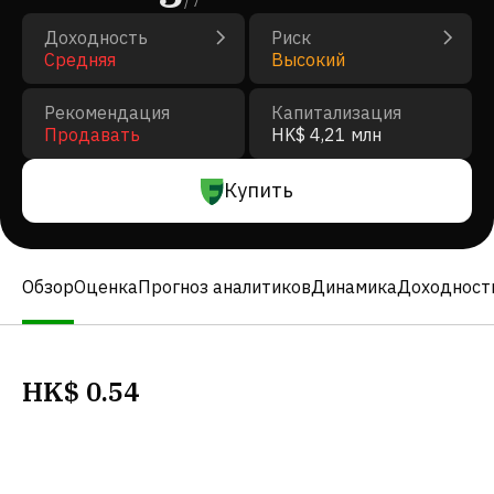
/
7
Доходность
Риск
Средняя
Высокий
Рекомендация
Капитализация
Продавать
HK$ 4,21 млн
Купить
Обзор
Оценка
Прогноз аналитиков
Динамика
Доходност
HK$
0.54