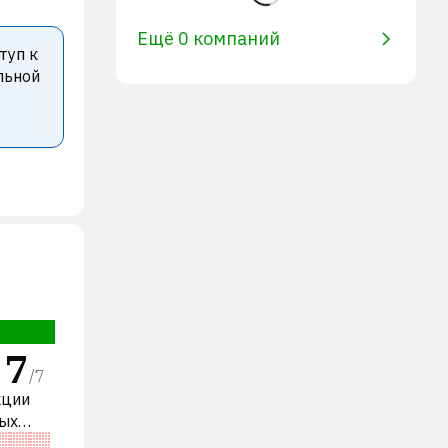
Ещё 0 компаний
туп к
льной
7
/
7
кции
ных
ая» по