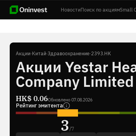
Новости
Поиск по акциям
Small 
Акции
·
Китай
·
Здравоохранение
·
2393.HK
Акции Yestar Hea
Company Limited
HK$
0.06
Обновлено
07.08.2026
Рейтинг эмитента
3
/
7