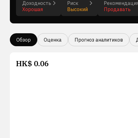
Доходность
Риск
Рекомендаци
Хорошая
Высокий
Продавать
Обзор
Оценка
Прогноз аналитиков
HK$
0.06