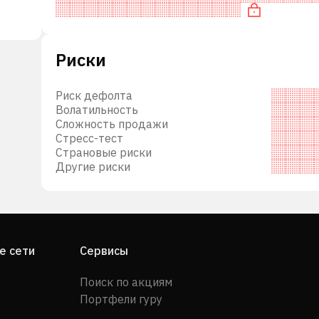
EV/EBITDA и недооценена
,
Риски
кже
в
Риск дефолта
Волатильность
Сложность продажи
ские
Стресс-тест
м
Страновые риски
Другие риски
е
, а
тики
е сети
Сервисы
ткой
Поиск по акциям
Портфели гуру