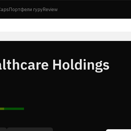
Caps
Портфели гуру
Review
lthcare Holdings