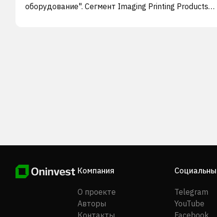
оборудование". Сегмент Imaging Printing Products
производит и продает цветную фотобумагу Fujifilm
промышленные рентгеновские пленки для
неразрушающего контроля и пленки для ЛВС, а та
занимается торговлей оборудованием для
визуализации. Продукция компании используется 
профессиональных и минилабораториях, а также в
промышленных приложениях для получения
изображений. Этот сегмент поставляет рентгенов
пленки для неразрушающего контроля под брендо
Yes!Star. Сегмент "Медицинские товары и
оборудование" производит и продает медицински
сухие и влажные пленки, стоматологические пленки
также реализует медицинское оборудование и
диагностические реагенты. Компания также
занимается дистрибуцией продуктов для диагнос
Компания
Социальны
in vitro. Кроме того, компания занимается разрабо
биотехнологий, управлением цепочками поставок и
О проекте
Telegram
предоставлением услуг по перевозке грузов. Ранее
Авторы
YouTube
компания была известна как Yestar International
Контакты
Facebook