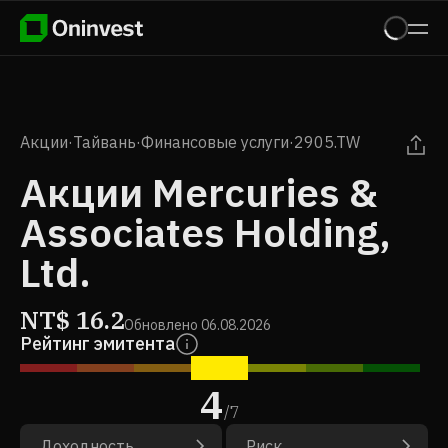
Акции
·
Тайвань
·
Финансовые услуги
·
2905.TW
Акции Mercuries &
Associates Holding,
Ltd.
NT$
16.2
Обновлено
06.08.2026
Рейтинг эмитента
4
/
7
Доходность
Риск