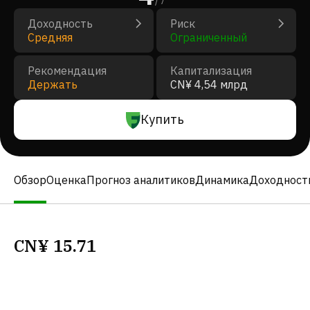
/
7
Доходность
Риск
Средняя
Ограниченный
Рекомендация
Капитализация
Держать
CN¥ 4,54 млрд
Купить
Обзор
Оценка
Прогноз аналитиков
Динамика
Доходност
CN¥
15.71