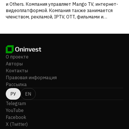
и Others. Компания управляет Mango TV, интернет-
видеоплатформой. Компания также занимается
членством, рекламой, IPTV, OTT, фильмами и
телевизионными драмами, эстрадными шоу,
агентством артистов, музыкальными операциями с
авторскими правами, разработкой производных IP;
живыми развлечениями; деятельностью платформы
электронной коммерции контента. Компания была
основана в 2005 году, ее штаб-квартира находится
О проекте
в городе Чанша, Китай. Mango Excellent Media Co.,
Авторы
Ltd. является дочерней компанией Mango Media Co.,
Контакты
Ltd.
Правовая информация
Рассылка
РУ
EN
Telegram
YouTube
Facebook
X (Twitter)