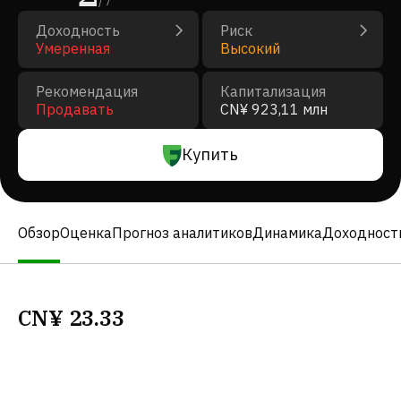
/
7
Доходность
Риск
Умеренная
Высокий
Рекомендация
Капитализация
Продавать
CN¥ 923,11 млн
Купить
Обзор
Оценка
Прогноз аналитиков
Динамика
Доходност
CN¥
23.33