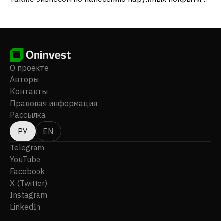
на автомобили. Компания была зарегистрирована в
1998 году, ее штаб-квартира находится в Нагое,
Япония.
О проекте
Авторы
Контакты
Правовая информация
Рассылка
РУ
EN
Telegram
YouTube
Facebook
X (Twitter)
Instagram
LinkedIn