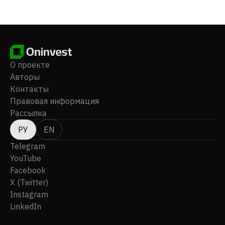
консалтингом, SaaS/ASP-услугами, производством/
переработкой/продажей сельскохозяйственной
продукции и т. д. Компания была основана в 1977
году, ее штаб-квартира находится в Такацуки,
Япония.
О проекте
Авторы
Контакты
Правовая информация
Рассылка
РУ
EN
Telegram
YouTube
Facebook
X (Twitter)
Instagram
LinkedIn