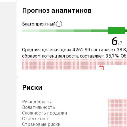
й,
Прогноз аналитиков
Благоприятный
Car
6
tal
/
7
Средняя целевая цена 4262.SR составляет 38.8
ntal
образом потенциал роста составляет 35.7%. О
это означает рекомендацию «ПОКУПАТЬ» сре
инвестиционных компаний ил
Риски
Риск дефолта
Волатильность
Сложность продажи
Стресс-тест
Страновые риски