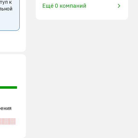
туп к
Ещё 0 компаний
льной
рения