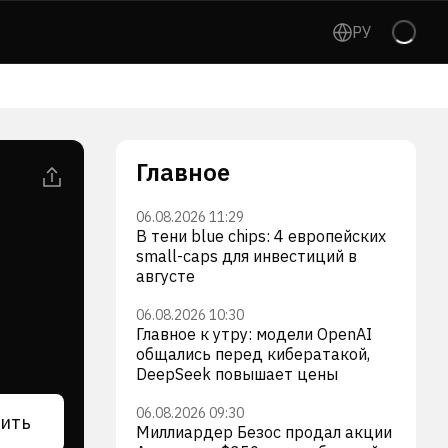
РУ
Главное
06.08.2026 11:29
В тени blue chips: 4 европейских
small-caps для инвестиций в
августе
06.08.2026 10:30
Главное к утру: модели OpenAI
общались перед кибератакой,
DeepSeek повышает цены
06.08.2026 09:30
ить
Миллиардер Безос продал акции