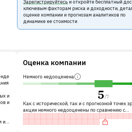
Зарегистрируйтесь
и откройте бесплатный дос
ключевым факторам риска и доходности, дета
оценке компании и прогнозам аналитиков по
динамике ее стоимости
Оценка компании
енде
Немного недооценена
ания
5
ых и
/
7
ов и
Как с исторической, так и с прогнозной точек з
акции немного недооценены по сравнению с
аналогичными акциями. В частности, акция
м и
справедливо оценена по P/E, недооцен
ля