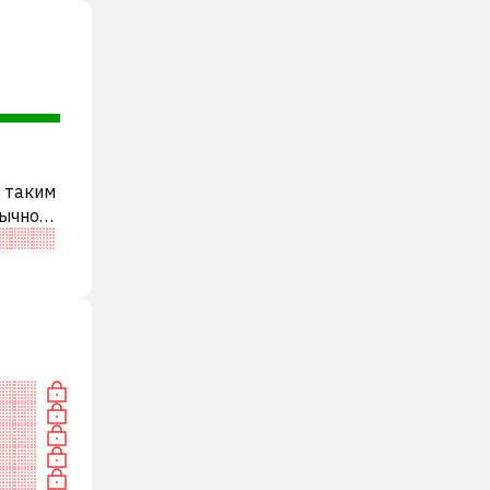
, таким
бычно
ди