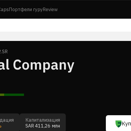
Caps
Портфели гуру
Review
.SR
al Company
дация
Капитализация
Куп
ь
SAR 411,26 млн