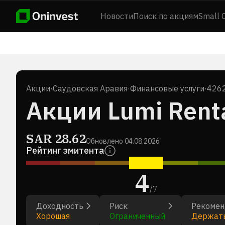
Новости
Поиск по акциям
Small 
Акции
·
Саудовская Аравия
·
Финансовые услуги
·
4262
Акции Lumi Rent
SAR
28.62
Обновлено
04.08.2026
Рейтинг эмитента
4
/
7
Доходность
Риск
Рекомен
Хорошая
Ограниченный
Держат