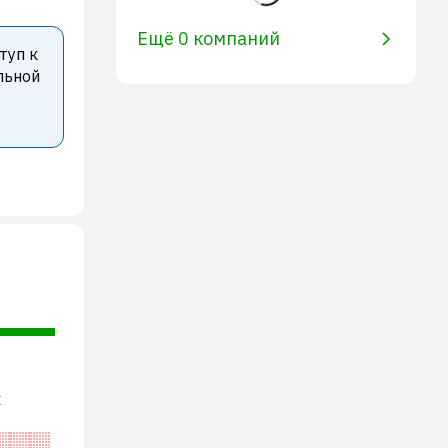
Ещё 0 компаний
туп к
льной
х