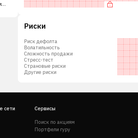
м
компаниями. В частности, акция компании пер
тров.
я
Риски
й
ния
Риск дефолта
бытки
Волатильность
Сложность продажи
Стресс-тест
Страновые риски
Другие риски
е сети
Сервисы
ты
Поиск по акциям
Портфели гуру
ей