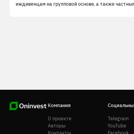
иждивенцам на групповой основе, а также частны
лицам в широкой сети больниц и медицинских цен
Сегмент "Мотор" предлагает продукт страховани
ответственности перед третьими лицами, которы
покрывает суммы, выплачиваемые третьим лицам
страхователем, и продукт комплексного страхова
транспортных средств, который покрывает все у
или ущерб, нанесенный транспортному средству,
включая ответственность перед третьими лицами.
Общий сегмент предлагает страхование от огня и
имущества, морское, инженерное, прочие виды
страхования ответственности и другие. Сегмент
"Индивидуальная жизнь" предлагает продукты
страхования жизни, в том числе инвестиционно-
ориентированные продукты с привязкой к паям на
индивидуальной основе. Сегмент "Групповое
Компания
Социальны
страхование жизни" предлагает программы защи
жизни членов организаций на групповой основе, а
О проекте
Telegram
также льготы по кредитной защите в отношении
Авторы
YouTube
персонального кредита, выданного финансирующ
Контакты
Facebook