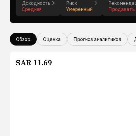
Доходность
Риск
Рекоменда
Средняя
Умеренный
Продавать
Обзор
Оценка
Прогноз аналитиков
SAR
11.69