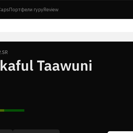
Caps
Портфели гуру
Review
.SR
akaful Taawuni