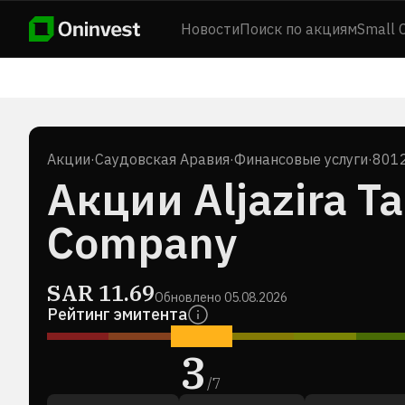
Новости
Поиск по акциям
Small 
Акции
·
Саудовская Аравия
·
Финансовые услуги
·
8012
Акции Aljazira T
Company
SAR
11.69
Обновлено
05.08.2026
Рейтинг эмитента
3
/
7