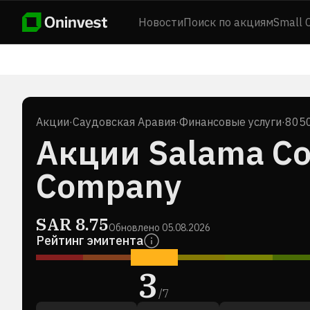
Новости
Поиск по акциям
Small 
Акции
·
Саудовская Аравия
·
Финансовые услуги
·
8050
Акции Salama Co
Company
SAR
8.75
Обновлено
05.08.2026
Рейтинг эмитента
3
/
7