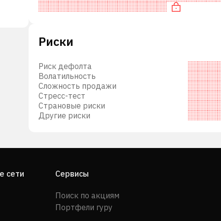
Риски
Риск дефолта
Волатильность
твий,
Сложность продажи
Стресс-тест
нков,
Страновые риски
Другие риски
кже
ти и
как
е сети
Сервисы
ие
Поиск по акциям
Ранее
Портфели гуру