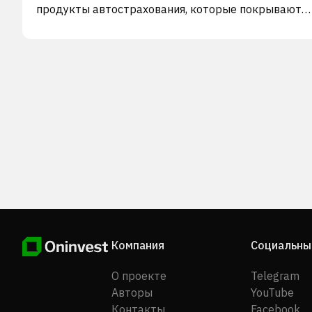
продукты автострахования, которые покрывают
несчастный случай, пожар, буксировку,
злоумышленников, угон, оценку и медицинские
расходы; и медицинское страхование для ухода,
лекарств, хронических заболеваний, вакцинации,
материнства и новорожденных, физиотерапии,
офтальмологии, стоматологии, онкологии и CCHI.
Компания также предлагает страхование путешес
включающее в себя страхование от несчастных
случаев, медицинских расходов, репатриации оста
потери багажа, потери паспорта, потери наличных,
личной ответственности и случайной смерти; а та
страхование от недобросовестной практики,
обеспечивающее покрытие специализации, гибкос
медицинских учреждений. Кроме того, компания
предлагает продукты общего страхования, такие 
Компания
Социальны
инженерное страхование, страхование
ответственности, морское страхование, страхован
О проекте
Telegram
имущества и страхование от несчастных случаев. 
Авторы
YouTube
компания была известна как Saudi IAIC Cooperative
Контакты
Facebook