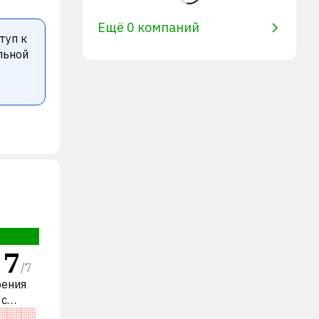
Ещё 0 компаний
туп к
льной
7
/
7
рения
 с