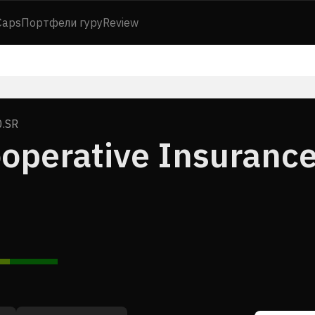
Caps
Портфели гуру
Review
.SR
operative Insuranc