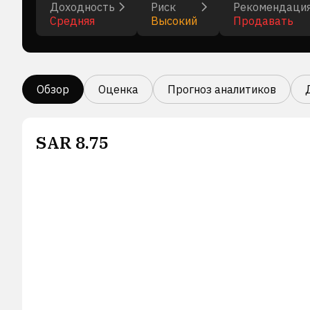
Доходность
Риск
Рекомендаци
Средняя
Высокий
Продавать
Обзор
Оценка
Прогноз аналитиков
SAR
8.75