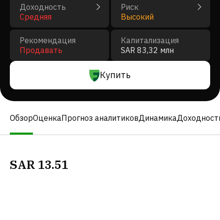
Доходность
Риск
Средняя
Высокий
Рекомендация
Капитализация
Продавать
SAR 83,32 млн
Купить
Обзор
Оценка
Прогноз аналитиков
Динамика
Доходност
SAR
13.51