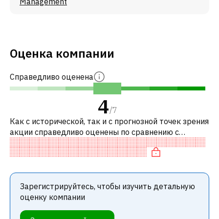
Management
Оценка компании
Справедливо оценена
4
/
7
Как с исторической, так и с прогнозной точек зрения
акции справедливо оценены по сравнению с
аналогичными акциями. В частности, акция
компании переоценена по P/E, справед
Зарегистрируйтесь, чтобы изучить детальную
оценку компании