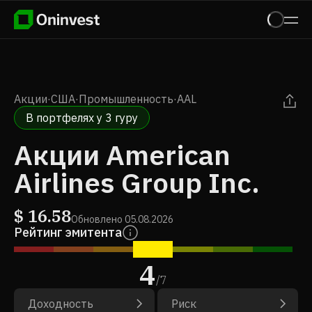
Акции
·
США
·
Промышленность
·
AAL
В портфелях у 3 гуру
Акции American
Airlines Group Inc.
$
16.58
Обновлено
05.08.2026
Рейтинг эмитента
4
/
7
Доходность
Риск