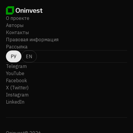
а в декабре 2013 года сменила название на
American Airlines Group Inc. American Airlines Group
Inc. была основана в 1930 году, ее штаб-квартира
О проекте
находится в Форт-Уэрте, штат Техас.
Авторы
Контакты
Правовая информация
Рассылка
РУ
EN
Telegram
YouTube
Facebook
X (Twitter)
Instagram
LinkedIn