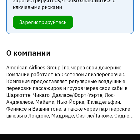
Зарегистрируйтесь, чтобы ознакомиться с
ключевыми рисками
Зарегистрируйтесь
О компании
American Airlines Group Inc. через свои дочерние
компании работает как сетевой авиаперевозчик.
Компания предоставляет регулярные воздушные
перевозки пассажиров и грузов через свои хабы в
Шарлотте, Чикаго, Далласе/Форт-Уэрте, Лос-
Анджелесе, Майами, Нью-Йорке, Филадельфии,
Фениксе и Вашингтоне, а также через партнерские
шлюзы в Лондоне, Мадриде, Сиэтле/Такоме, Сиднее
и Токио. По состоянию на 31 декабря 2021 г. ее
магистральный флот насчитывал 865 самолетов.
Ранее компания была известна как AMR Corporation,