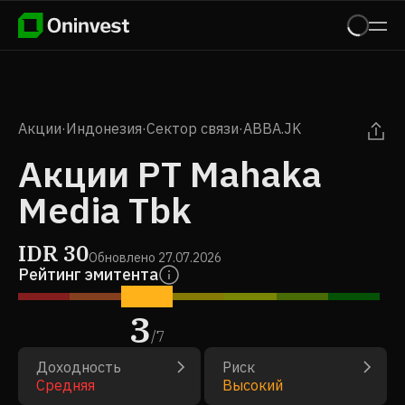
Акции
·
Индонезия
·
Сектор связи
·
ABBA.JK
Акции PT Mahaka
Media Tbk
IDR
30
Обновлено
27.07.2026
Рейтинг эмитента
3
/
7
Доходность
Риск
Средняя
Высокий