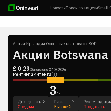
Новости
Поиск по акциям
Small 
Акции
·
Ирландия
·
Основные материалы
·
BOD.L
Акции Botswana M
£
0.23
Обновлено
07.08.2026
Рейтинг эмитента
3
/
7
Доходность
Риск
Рекомендаци
Средняя
Высокий
Продавать