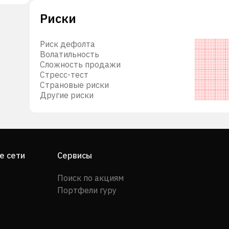
Риски
Риск дефолта
Волатильность
Сложность продажи
Стресс-тест
Страновые риски
Другие риски
е сети
Сервисы
Поиск по акциям
Портфели гуру