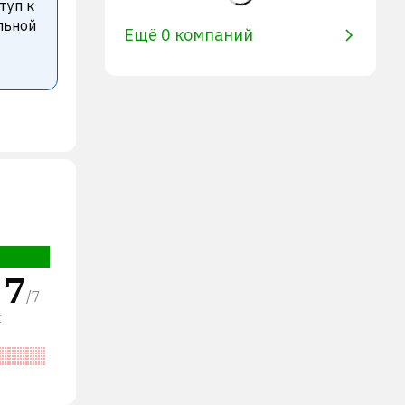
туп к
льной
Ещё 0 компаний
7
/
7
х