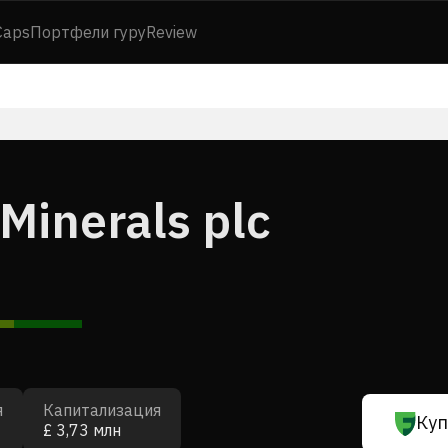
Caps
Портфели гуру
Review
inerals plc
я
Капитализация
Куп
£ 3,73 млн