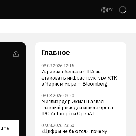
РУ
Главное
08.08.2026 12:15
Украина обещала США не
атаковать инфраструктуру КТК
в Черном море — Bloomberg
08.08.2026 03:20
Миллиардер Экман назвал
главный риск для инвесторов в
IPO Anthropic и OpenAI
07.08.2026 23:50
ить
«Цифры не бьются»: почему