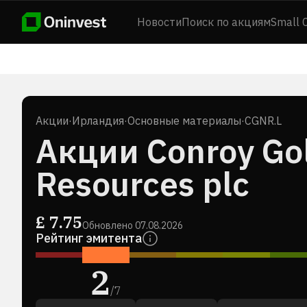
Новости
Поиск по акциям
Small 
Акции
·
Ирландия
·
Основные материалы
·
CGNR.L
Акции Conroy Gol
Resources plc
£
7.75
Обновлено
07.08.2026
Рейтинг эмитента
2
/
7