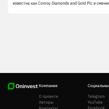
известна как Conroy Diamonds and Gold Plc и смени
название на Conroy Gold and Natural Resources plc 
январе 2011 года. Conroy Gold and Natural Resource
была основана в 1995 году и имеет штаб-квартиру
Дублине, Ирландия.
Компания
Социальны
О проекте
Telegram
Авторы
YouTube
Контакты
Facebook