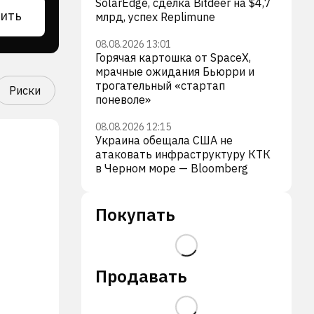
SolarEdge, сделка Bitdeer на $4,7
ить
млрд, успех Replimune
08.08.2026 13:01
Горячая картошка от SpaceX,
мрачные ожидания Бьюрри и
трогательный «стартап
Риски
поневоле»
08.08.2026 12:15
Украина обещала США не
атаковать инфраструктуру КТК
в Черном море — Bloomberg
Покупать
Продавать