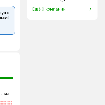
Ещё 0 компаний
туп к
льной
рения