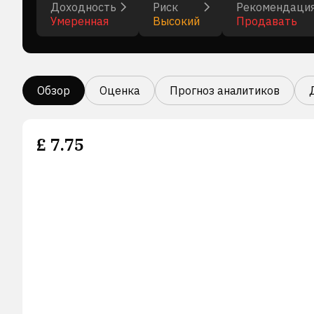
Доходность
Риск
Рекомендаци
Умеренная
Высокий
Продавать
Обзор
Оценка
Прогноз аналитиков
£
7.75