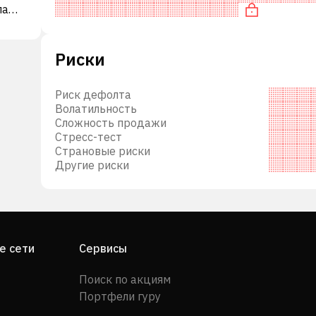
ла
переоценена по EV/EBITDA.
в
s plc
Риски
 в
Риск дефолта
Волатильность
Сложность продажи
Стресс-тест
Страновые риски
Другие риски
е сети
Сервисы
Поиск по акциям
Портфели гуру