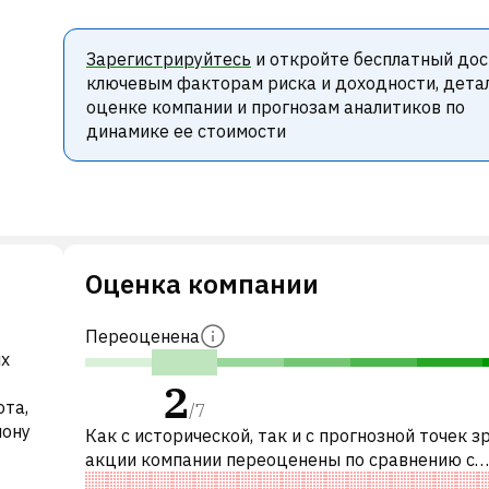
Зарегистрируйтесь
и откройте бесплатный дос
ключевым факторам риска и доходности, дета
оценке компании и прогнозам аналитиков по
динамике ее стоимости
Оценка компании
Переоценена
ых
2
ота,
/
7
иону
Как с исторической, так и с прогнозной точек з
акции компании переоценены по сравнению с
аналогичными акциями. В частности, акция