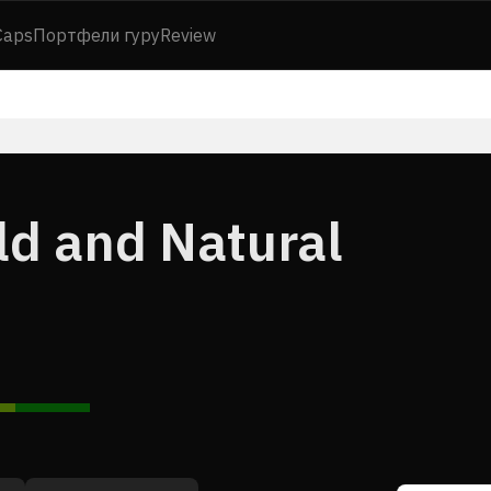
Caps
Портфели гуру
Review
d and Natural