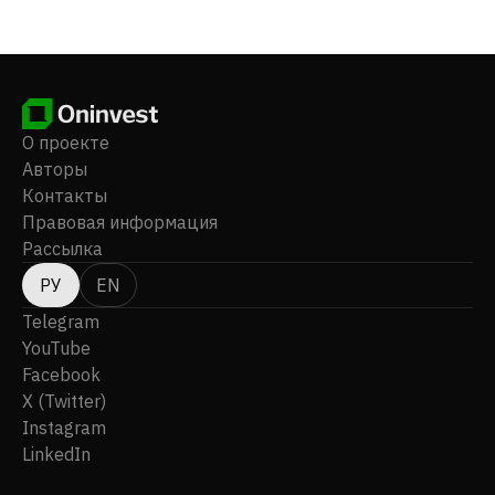
в Тангеранге, Индонезия. PT Pelita Teknologi Global
Tbk является дочерней компанией PT Karya Permata
Berkat Jaya.
О проекте
Авторы
Контакты
Правовая информация
Рассылка
РУ
EN
Telegram
YouTube
Facebook
X (Twitter)
Instagram
LinkedIn