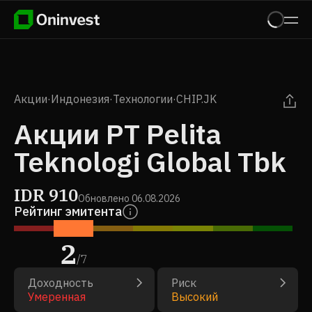
Акции
·
Индонезия
·
Технологии
·
CHIP.JK
Акции PT Pelita
Teknologi Global Tbk
IDR
910
Обновлено
06.08.2026
Рейтинг эмитента
2
/
7
Доходность
Риск
Умеренная
Высокий