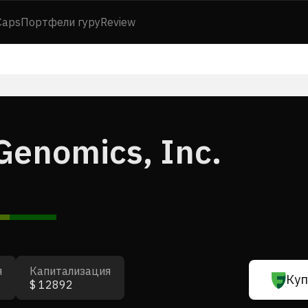
Caps
Портфели гуру
Review
Genomics, Inc.
я
Капитализация
Куп
$ 12892