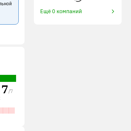
льной
Ещё 0 компаний
7
/
7
х