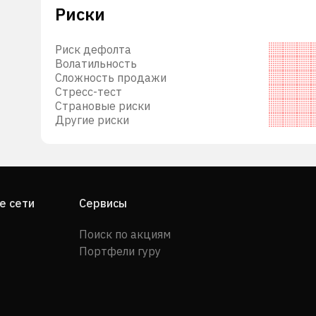
Риски
й
Риск дефолта
Волатильность
ить
Сложность продажи
Стресс-тест
окую
Страновые риски
Другие риски
я
тов.
е сети
Сервисы
83
Поиск по акциям
т
Портфели гуру