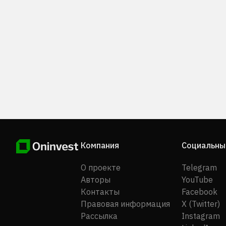
образцам ДНК, полученным с мест преступлений;
RETINOME, который позволяет создать физически
портрет интересующего следователя человека на
основе образца ДНК с места преступления или
останков; RETINOME, который позволяет определ
цвет глаз по ДНК; и систему генотипирования
GenomeLab SNPstream, которая обеспечивает выс
скорость генотипирования и использует
мультиплексный формат для получения данных с
минимальным использованием реагентов. Компани
обслуживает клиентов в области криминалистики,
генеалогических исследований, потребительских
товаров и разработки фармацевтических препара
Компания
Социальны
Ранее компания DNAPrint Genomics, Inc. называлась
Lexington Energy, Inc. Компания была основана в 19
О проекте
Telegram
году, её штаб-квартира находится в Сарасоте, шта
Авторы
YouTube
Флорида, а дочерняя компания — в Леверкузене,
Контакты
Facebook
Германия.
Правовая информация
X (Twitter)
Рассылка
Instagram