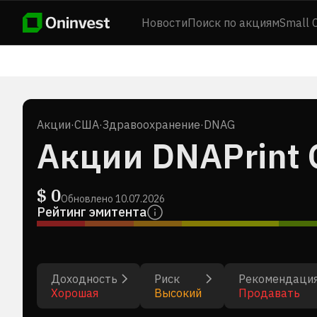
Новости
Поиск по акциям
Small 
Акции
·
США
·
Здравоохранение
·
DNAG
Акции DNAPrint 
$
0
Обновлено
10.07.2026
Рейтинг эмитента
Доходность
Риск
Рекомендаци
Хорошая
Высокий
Продавать