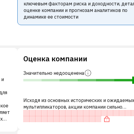
ключевым факторам риска и доходности, дета
оценке компании и прогнозам аналитиков по
динамике ее стоимости
Оценка компании
Значительно недооценена
 и
для
Исходя из основных исторических и ожидаемы
ское
мультипликаторов, акции компании сильно
ляет
недооценены по сравнению с аналогичными
х
компаниями.