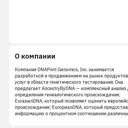
О компании
Компания DNAPrint Genomics, Inc. занимается
разработкой и продвижением на рынок продуктов
услуг в области генетического тестирования. Она
предлагает AncestryByDNA — комплексный анализ 
определения генеалогического происхождения;
EurasianDNA, который позволяет оценить европей
происхождение; EuropeanDNA, который предостав
информацию о процентном соотношении различны
европейских предков у клиента; DNAWitness — для
определения генетического происхождения по