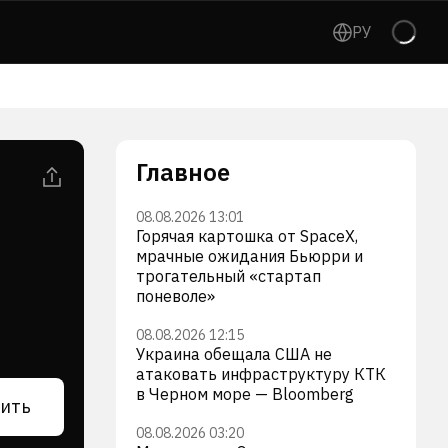
РУ
Главное
08.08.2026 13:01
Горячая картошка от SpaceX,
мрачные ожидания Бьюрри и
трогательный «стартап
поневоле»
08.08.2026 12:15
Украина обещала США не
атаковать инфраструктуру КТК
в Черном море — Bloomberg
ить
08.08.2026 03:20