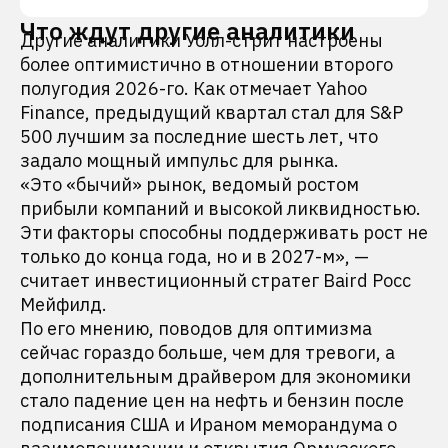
Что ждут другие аналитики
Другие аналитики Уолл-стрит настроены
более оптимистично в отношении второго
полугодия 2026-го. Как отмечает Yahoo
Finance, предыдущий квартал стал для S&P
500 лучшим за последние шесть лет, что
задало мощный импульс для рынка.
«Это «бычий» рынок, ведомый ростом
прибыли компаний и высокой ликвидностью.
Эти факторы способны поддерживать рост не
только до конца года, но и в 2027-м», —
считает инвестиционный стратег Baird Росс
Мейфилд.
По его мнению, поводов для оптимизма
сейчас гораздо больше, чем для тревоги, а
дополнительным драйвером для экономики
стало падение цен на нефть и бензин после
подписания США и Ираном меморандума о