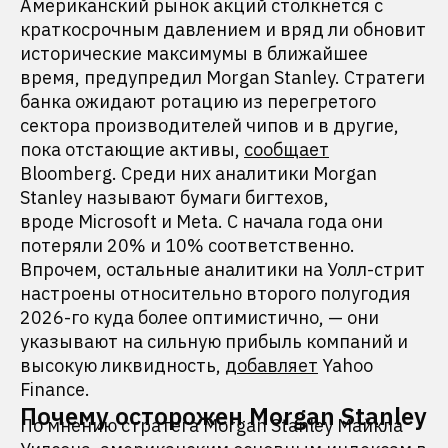
Американский рынок акций столкнется с
краткосрочным давлением и вряд ли обновит
исторические максимумы в ближайшее
время, предупредил Morgan Stanley. Cтратеги
банка ожидают ротацию из перегретого
сектора производителей чипов и в другие,
пока отстающие активы,
сообщает
Bloomberg. Среди них аналитики Morgan
Stanley называют бумаги бигтехов,
вроде Microsoft и Meta. С начала года они
потеряли 20% и 10% соответственно.
Впрочем, остальные аналитики на Уолл-стрит
настроены относительно второго полугодия
2026-го куда более оптимистично, — они
указывают на сильную прибыль компаний и
высокую ликвидность,
добавляет
Yahoo
Finance.
Почему осторожен Morgan Stanley
По мнению стратега Morgan Stanley Майкла