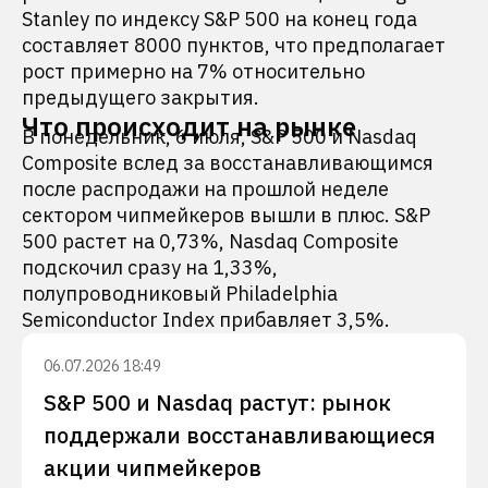
Stanley по индексу S&P 500 на конец года
составляет 8000 пунктов, что предполагает
рост примерно на 7% относительно
предыдущего закрытия.
Что происходит на рынке
В понедельник, 6 июля, S&P 500 и Nasdaq
Composite вслед за восстанавливающимся
после распродажи на прошлой неделе
сектором чипмейкеров вышли в плюс. S&P
500 растет на 0,73%, Nasdaq Composite
подскочил сразу на 1,33%,
полупроводниковый Philadelphia
Semiconductor Index прибавляет 3,5%.
06.07.2026 18:49
S&P 500 и Nasdaq растут: рынок
поддержали восстанавливающиеся
акции чипмейкеров