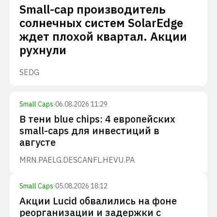
Small-cap производитель
солнечных систем SolarEdge
ждет плохой квартал. Акции
рухнули
SEDG
Small Caps
·
06.08.2026 11:29
В тени blue chips: 4 европейских
small-caps для инвестиций в
августе
MRN.PA
ELG.DE
SCANFL.HE
VU.PA
Small Caps
·
05.08.2026 18:12
Акции Lucid обвалились на фоне
реорганизации и задержки с