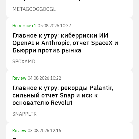
META
GOOG
GOOGL
Новости
·
+
1
·
05.08.2026 10:37
Главное к утру: киберриски ИИ
OpenAI и Anthropic, отчет SpaceX и
Бьюрри против рынка
SPCX
AMD
Review
·
04.08.2026 10:22
Главное к утру: рекорды Palantir,
сильный отчет Snap и иск к
основателю Revolut
SNAP
PLTR
Review
·
03.08.2026 12:16