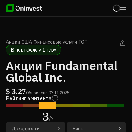
Акции
·
США
·
Финансовые услуги
·
FGF
В портфеле у 1 гуру
Акции Fundamental
Global Inc.
$
3.27
Обновлено
07.11.2025
Рейтинг эмитента
3
/
7
Доходность
Риск