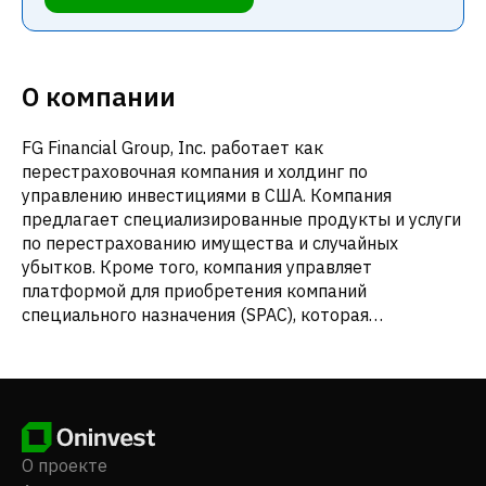
О компании
FG Financial Group, Inc. работает как
перестраховочная компания и холдинг по
управлению инвестициями в США. Компания
предлагает специализированные продукты и услуги
по перестрахованию имущества и случайных
убытков. Кроме того, компания управляет
платформой для приобретения компаний
специального назначения (SPAC), которая
предоставляет различные услуги по стратегической,
административной и нормативной поддержке
вновь созданным SPAC за ежемесячную плату. Ранее
компания была известна как 1347 Property
Insurance Holdings, Inc. и изменила свое название на
FG Financial Group, Inc. в декабре 2020 года.
О проекте
Компания была зарегистрирована в 2012 году и