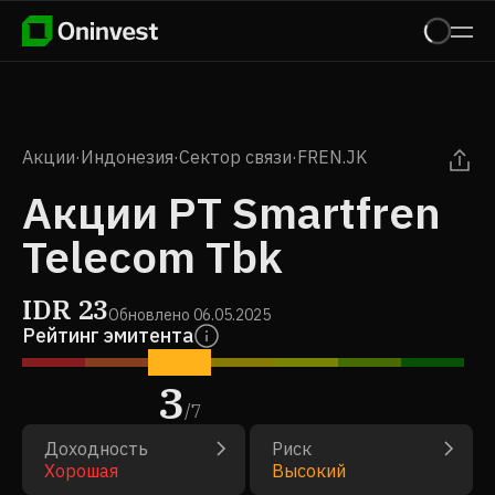
Акции
·
Индонезия
·
Сектор связи
·
FREN.JK
Акции PT Smartfren
Telecom Tbk
IDR
23
Обновлено
06.05.2025
Рейтинг эмитента
3
/
7
Доходность
Риск
Хорошая
Высокий