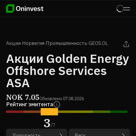
Акции
·
Норвегия
·
Промышленность
·
GEOS.OL
Акции Golden Energy
Offshore Services
ASA
NOK
7.05
Обновлено
07.08.2026
Рейтинг эмитента
3
/
7
Доходность
Риск