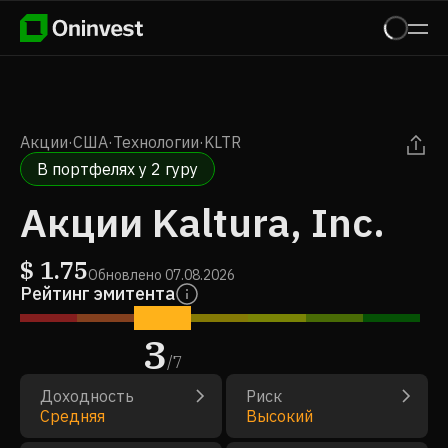
Акции
·
США
·
Технологии
·
KLTR
В портфелях у 2 гуру
Акции Kaltura, Inc.
$
1.75
Обновлено
07.08.2026
Рейтинг эмитента
3
/
7
Доходность
Риск
Средняя
Высокий