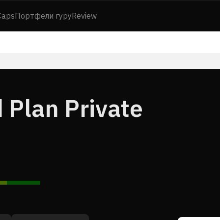
Caps
Портфели гуру
Review
 Plan Private