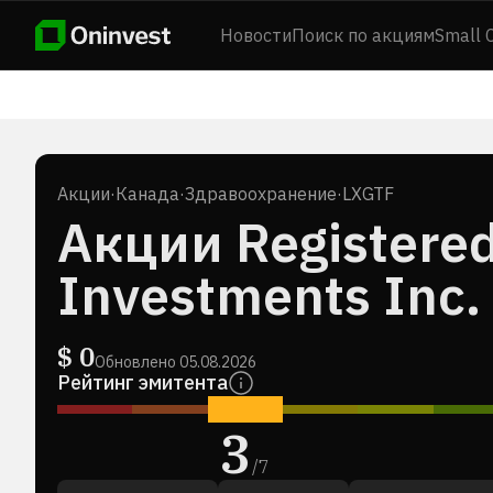
Новости
Поиск по акциям
Small 
Акции
·
Канада
·
Здравоохранение
·
LXGTF
Акции Registered
Investments Inc.
$
0
Обновлено
05.08.2026
Рейтинг эмитента
3
/
7