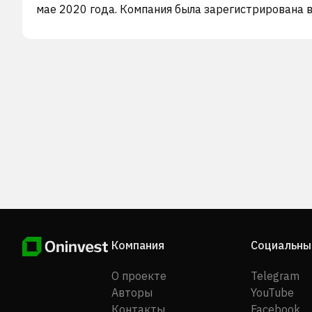
мае 2020 года. Компания была зарегистрирована 
2016 году и имеет штаб-квартиру в Ванкувере, Ка
Компания
Социальны
О проекте
Telegram
Авторы
YouTube
Контакты
Facebook