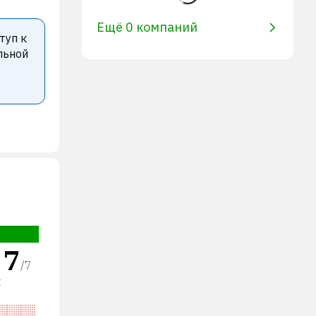
Ещё 0 компаний
туп к
льной
7
/
7
х