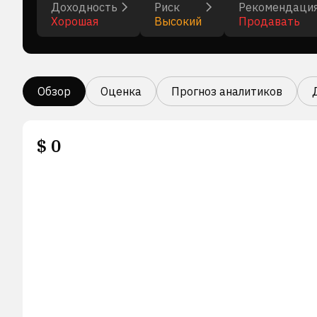
Доходность
Риск
Рекомендаци
Хорошая
Высокий
Продавать
Обзор
Оценка
Прогноз аналитиков
$
0