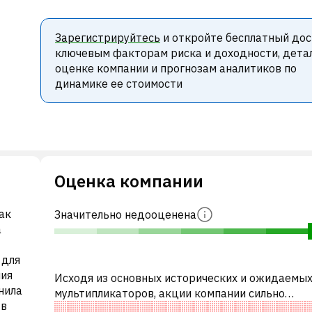
Зарегистрируйтесь
и откройте бесплатный дос
ключевым факторам риска и доходности, дета
оценке компании и прогнозам аналитиков по
динамике ее стоимости
Оценка компании
как
Значительно недооценена
а
 для
ния
Исходя из основных исторических и ожидаемы
енила
мультипликаторов, акции компании сильно
 в
недооценены по сравнению с аналогичными