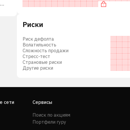
в
компаниями.
нада.
Риски
Риск дефолта
Волатильность
Сложность продажи
Стресс-тест
Страновые риски
Другие риски
е сети
Сервисы
Поиск по акциям
Портфели гуру