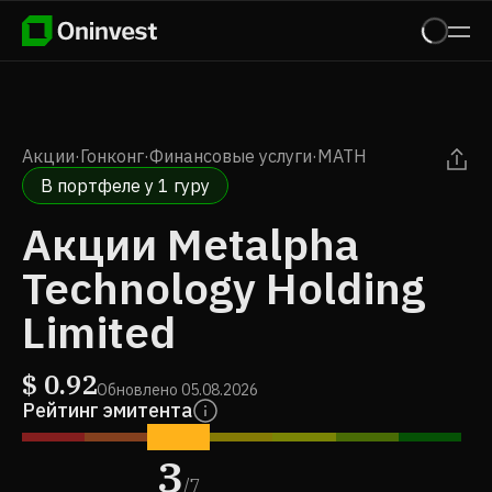
Акции
·
Гонконг
·
Финансовые услуги
·
MATH
В портфеле у 1 гуру
Акции Metalpha
Technology Holding
Limited
$
0.92
Обновлено
05.08.2026
Рейтинг эмитента
3
/
7