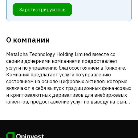
Зарегистрируйтесь
О компании
Metalpha Technology Holding Limited вместе со
своими дочерними компаниями предоставляет
услуги по управлению благосостоянием в Гонконге.
Компания предлагает услуги по управлению
состоянием на основе цифровых активов, которые
включают в себя выпуск традиционных финансовых
и криптовалютных деривативов для внебиржевых
клиентов, предоставление услуг по выводу на рынок
криптодеривативов и собственную торговлю
цифровыми активами и криптодеривативами, а
также услуги по консультированию по ценным
бумагам и управлению активами. Компания
обслуживает институциональных инвесторов и