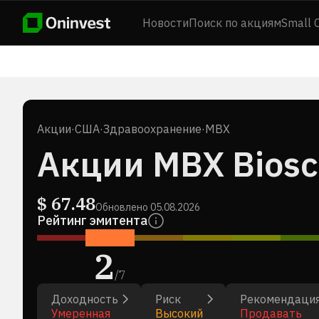
Новости
Поиск по акциям
Small 
Акции
·
США
·
Здравоохранение
·
MBX
Акции MBX Biosci
$
67.48
Обновлено
05.08.2026
Рейтинг эмитента
2
/
7
Доходность
Риск
Рекомендаци
Умеренная
Высокий
Продавать