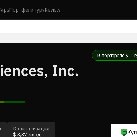
Caps
Портфели гуру
Review
В портфеле у 1 г
ences, Inc.
я
Капитализация
Куп
$ 3,37 млрд