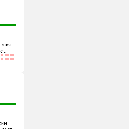
рения
 с
ким