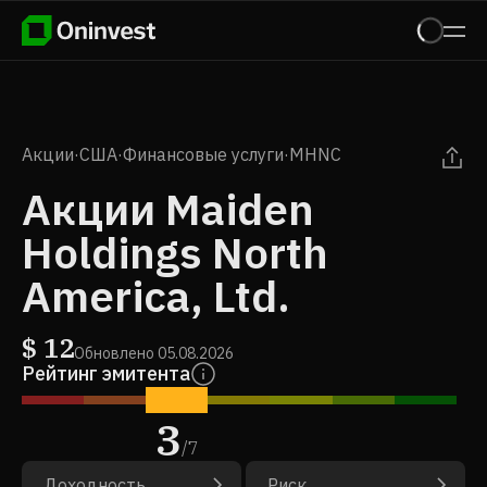
Акции
·
США
·
Финансовые услуги
·
MHNC
Акции Maiden
Holdings North
America, Ltd.
$
12
Обновлено
05.08.2026
Рейтинг эмитента
3
/
7
Доходность
Риск