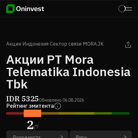
Акции
·
Индонезия
·
Сектор связи
·
MORA.JK
Акции PT Mora
Telematika Indonesia
Tbk
IDR
5325
Обновлено
06.08.2026
Рейтинг эмитента
2
/
7
Доходность
Риск