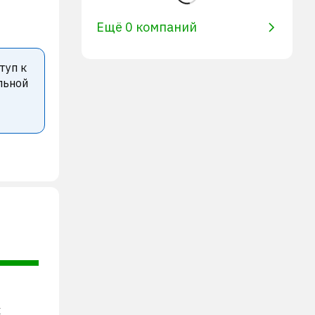
Ещё 0 компаний
туп к
льной
х