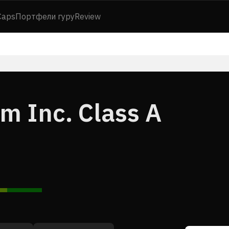
Caps
Портфели гуру
Review
 Inc. Class A