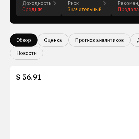
Доходность
Риск
Рекомен
Средняя
Значительный
Продава
Обзор
Оценка
Прогноз аналитиков
Новости
$
56.91