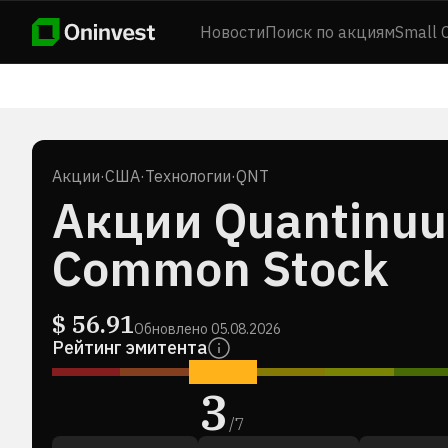
Новости
Поиск по акциям
Small 
Акции
·
США
·
Технологии
·
QNT
Акции Quantinuum
Common Stock
$
56.91
Обновлено
05.08.2026
Рейтинг эмитента
3
/
7