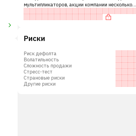
мультипликаторов, акции компании несколько
недооценены по сравнению с аналогичными
компаниями. В частности, акция нейтрально о
Риски
Риск дефолта
Волатильность
Сложность продажи
Стресс-тест
Страновые риски
Другие риски