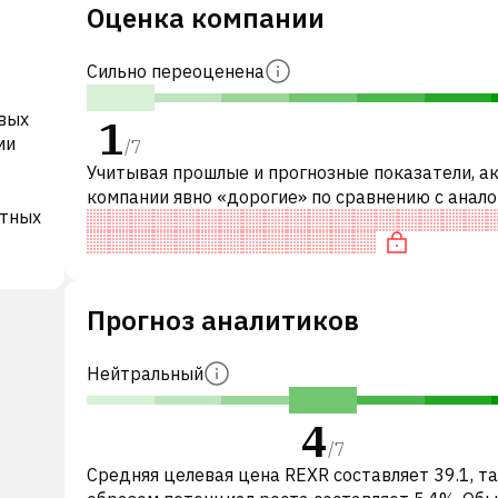
Оценка компании
Сильно переоценена
вых
1
ми
/
7
Учитывая прошлые и прогнозные показатели, а
компании явно «дорогие» по сравнению с анал
атных
компаниями. В частности, акция «дорогая» по P/
нейтрально оценена по
Прогноз аналитиков
Нейтральный
4
/
7
Средняя целевая цена REXR составляет 39.1, т