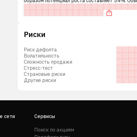
образом потенциал роста составляет 5.4%. Обы
означает рекомендацию «ДЕРЖАТЬ» среди
инвестиционных компаний. Эта не
Риски
Риск дефолта
Волатильность
Сложность продажи
Стресс-тест
Страновые риски
Другие риски
е сети
Сервисы
Поиск по акциям