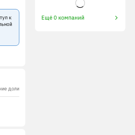
Ещё 0 компаний
туп к
льной
ние доли