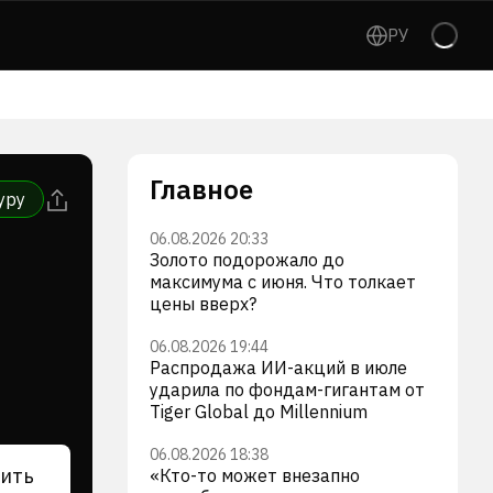
РУ
Главное
уру
06.08.2026 20:33
Золото подорожало до
максимума с июня. Что толкает
цены вверх?
06.08.2026 19:44
Распродажа ИИ-акций в июле
ударила по фондам-гигантам от
Tiger Global до Millennium
06.08.2026 18:38
ить
«Кто-то может внезапно