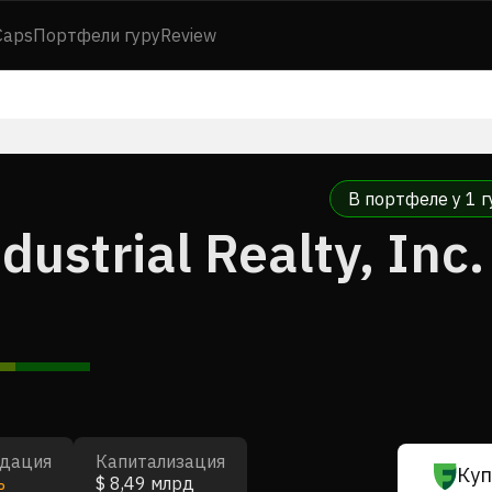
Caps
Портфели гуру
Review
В портфеле у 1 г
ustrial Realty, Inc.
дация
Капитализация
Куп
ь
$ 8,49 млрд