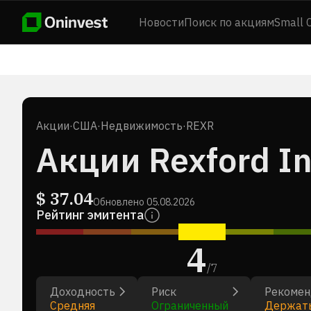
Новости
Поиск по акциям
Small 
Акции
·
США
·
Недвижимость
·
REXR
Акции Rexford Ind
$
37.04
Обновлено
05.08.2026
Рейтинг эмитента
4
/
7
Доходность
Риск
Рекомен
Средняя
Ограниченный
Держат