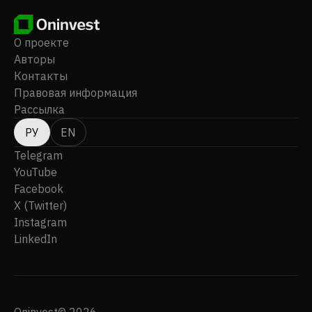
электростанциями, исследовательскими и
сервисными центрами. Группа Rio Tinto была
основана в 1873 году, ее штаб-квартира находится
О проекте
в Лондоне, Великобритания.
Авторы
Контакты
Правовая информация
Рассылка
РУ
EN
Telegram
YouTube
Facebook
X (Twitter)
Instagram
LinkedIn