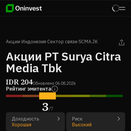
Акции
·
Индонезия
·
Сектор связи
·
SCMA.JK
Акции PT Surya Citra
Media Tbk
IDR
204
Обновлено
06.08.2026
Рейтинг эмитента
3
/
7
Доходность
Риск
Хорошая
Высокий