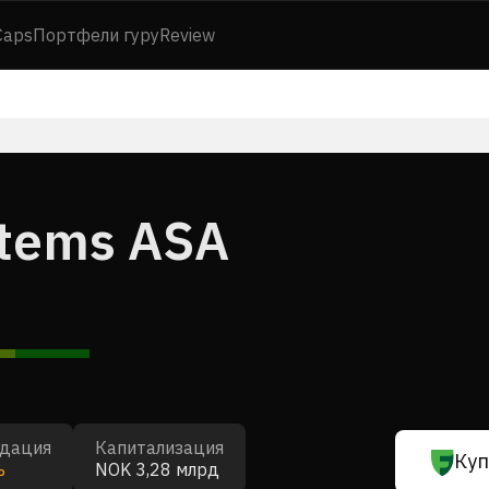
Caps
Портфели гуру
Review
tems ASA
дация
Капитализация
Куп
ь
NOK 3,28 млрд