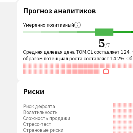
Прогноз аналитиков
ей/
ining
Умеренно позитивный
5
/
7
Средняя целевая цена TOM.OL составляет 124,
образом потенциал роста составляет 14.2%. О
это означает рекомендацию «ДЕРЖАТЬ» сред
году,
инвестиционных компаний. Эта
егия.
Риски
Риск дефолта
Волатильность
Сложность продажи
Стресс-тест
Страновые риски