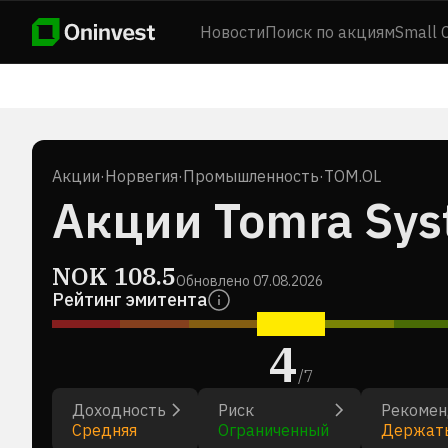
Новости
Поиск по акциям
Small 
Акции
·
Норвегия
·
Промышленность
·
TOM.OL
Акции Tomra Sys
NOK
108.5
Обновлено
07.08.2026
Рейтинг эмитента
4
/
7
Доходность
Риск
Рекомен
Средняя
Ограниченный
Держат