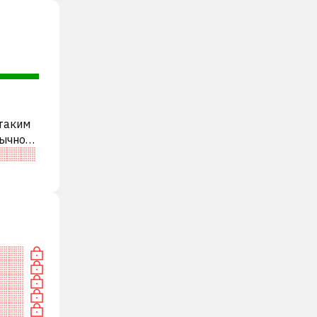
 таким
бычно
и