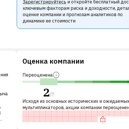
Зарегистрируйтесь
и откройте бесплатный дос
ключевым факторам риска и доходности, дета
оценке компании и прогнозам аналитиков по
динамике ее стоимости
Оценка компании
ения
Переоценена
2
быча
/
7
Исходя из основных исторических и ожидаемы
,
мультипликаторов, акции компании переоцене
х
сравнению с аналогичными компаниями. В частн
акция «дорогая» по P/E, нейт