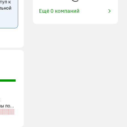
туп к
льной
Ещё 0 компаний
х
ны по
ости,