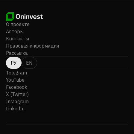
пользования. Кроме того, компания занимается
строительством и гражданским строительством, а
также возводит коммерческие здания. Компания
Veidekke ASA была основана в 1936 году, ее штаб-
О проекте
квартира находится в Осло, Норвегия.
Авторы
Контакты
Правовая информация
Рассылка
РУ
EN
Telegram
YouTube
Facebook
X (Twitter)
Instagram
LinkedIn