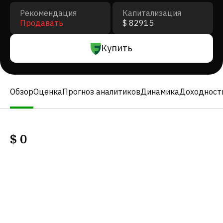
Рекомендация
Капитализация
Продавать
$ 82915
Купить
Обзор
Оценка
Прогноз аналитиков
Динамика
Доходност
$
0