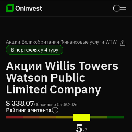
Акции
·
Великобритания
·
Финансовые услуги
·
WTW
В портфелях у 4 гуру
Акции Willis Towers
Watson Public
Limited Company
$
338.07
Обновлено
05.08.2026
Рейтинг эмитента
5
/
7