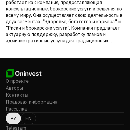
работает как компания, предоставляющая
консультационные, брокерские услуги и решения по
всему миру. Она осуществляет свою деятельность в
двух сегментах: "Здоровье, богатство и карьера" и
"Риски и брокерские услуги". Компания предлагает
актуарную поддержку, разработку планов и
административные услуги для традиционных
пенсионных планов и планов пенсионных
накоплений; консультации по управлению планами,
брокерские услуги и административные услуги для
программ здравоохранения и групповых льгот; а
также услуги аутсорсинга льгот. Компания также
предоставляет консультации, данные, программное
О проекте
обеспечение и продукты для решения вопросов
Авторы
общего вознаграждения и талантов клиентов.
Контакты
Кроме того, компания предлагает консультации по
Правовая информация
рискам, страховые брокерские и консультационные
Рассылка
услуги в области страхования имущества и
страхования от несчастных случаев,
РУ
EN
аэрокосмической, строительной и морской
Telegram
деятельности. Кроме того, компания предлагает