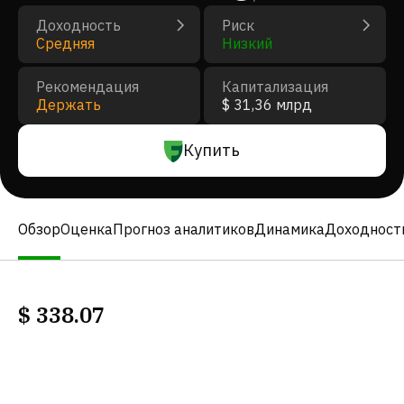
Доходность
Риск
Средняя
Низкий
Рекомендация
Капитализация
Держать
$ 31,36 млрд
Купить
Обзор
Оценка
Прогноз аналитиков
Динамика
Доходност
$
338.07