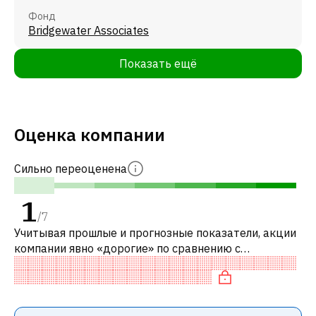
Фонд
Bridgewater Associates
Показать ещё
Оценка компании
Сильно переоценена
1
/
7
Учитывая прошлые и прогнозные показатели, акции
компании явно «дорогие» по сравнению с
аналогичными компаниями. В частности, акция
справедливо оценена по P/E, переоценена