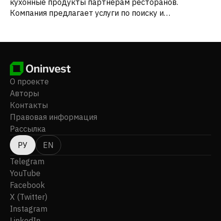
кухонные продукты партнерам ресторанов.
Компания предлагает услуги по поиску и
обнаружению ресторанов, онлайн-заказу,
самовывозу и бронированию столиков. Компания
Zomato Limited была основана в 2008 году, ее штаб-
квартира находится в Гуруграме, Индия.
О проекте
Авторы
Контакты
Правовая информация
Рассылка
РУ
EN
Telegram
YouTube
Facebook
X (Twitter)
Instagram
LinkedIn