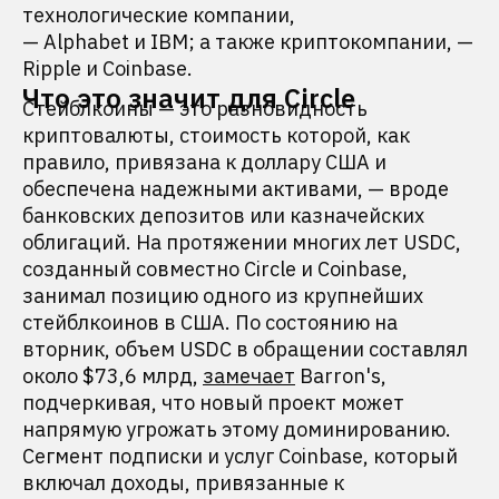
технологические компании,
— Alphabet и IBM; а также криптокомпании, —
Ripple и Coinbase.
Что это значит для Circle
Стейблкоины — это разновидность
криптовалюты, стоимость которой, как
правило, привязана к доллару США и
обеспечена надежными активами, — вроде
банковских депозитов или казначейских
облигаций. На протяжении многих лет USDC,
созданный совместно Circle и Coinbase,
занимал позицию одного из крупнейших
стейблкоинов в США. По состоянию на
вторник, объем USDC в обращении составлял
около $73,6 млрд,
замечает
Barron's,
подчеркивая, что новый проект может
напрямую угрожать этому доминированию.
Сегмент подписки и услуг Coinbase, который
включал доходы, привязанные к