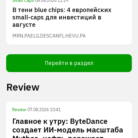
Small Caps
·
06.08.2026 11:29
В тени blue chips: 4 европейских
small-caps для инвестиций в
августе
MRN.PA
ELG.DE
SCANFL.HE
VU.PA
Перейти в раздел
Review
Review
·
07.08.2026 10:41
Главное к утру: ByteDance
создает ИИ-модель масштаба