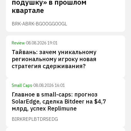
подушку» в прошлом
квартале
BRK-A
BRK-B
GOOG
GOOGL
Review
·
08.08.2026 19:01
Тайвань: зачем уникальному
региональному игроку новая
стратегия сдерживания?
Small Caps
·
08.08.2026 16:01
Главное в small-caps: прогноз
SolarEdge, сделка Bitdeer на $4,7
млрд, успех Replimune
BIRK
REPL
BTDR
SEDG