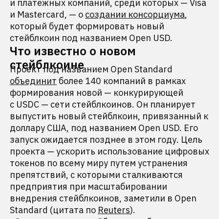
и платежных компаний, среди которых — Visa
и Mastercard, — о
создании консорциума
,
который будет формировать новый
стейблкоин под названием Open USD.
Что известно о новом
стейблкоине
Проект под названием Open Standard
объединит
более 140 компаний в рамках
формирования новой — конкурирующей
с USDC — сети стейблкоинов. Он планирует
выпустить новый стейблкоин, привязанный к
доллару США, под названием Open USD. Его
запуск ожидается позднее в этом году. Цель
проекта — ускорить использование цифровых
токенов по всему миру путем устранения
препятствий, с которыми сталкиваются
предприятия при масштабировании
внедрения стейблкоинов, заметили в Open
Standard (цитата по
Reuters
).