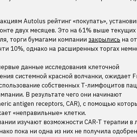
кциям Autolus рейтинг «покупать», установи
зонте двух месяцев. Это на 61% выше текущих
еля, торги бумагами компании
закрылись
на о
очти 10%, однако на расширенных торгах немн
 первые данные исследования клеточной
чения системной красной волчанки, ожидает F
спользование собственных Т-лимфоцитов пац
мпании. В результате чего они начинают
ric antigen receptors, CAR), с помощью котор
жает «неправильные» клетки.
пании изучают возможности CAR-T терапии в 
ако пока ни одна из них не получила одобре