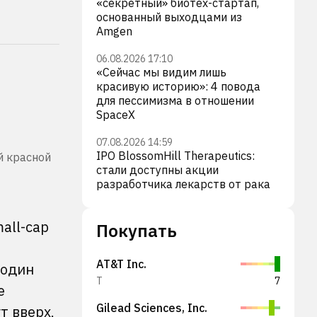
«секретный» биотех-стартап,
основанный выходцами из
Amgen
06.08.2026 17:10
«Сейчас мы видим лишь
красивую историю»: 4 повода
для пессимизма в отношении
SpaceX
07.08.2026 14:59
IPO BlossomHill Therapeutics:
й красной
стали доступны акции
разработчика лекарств от рака
all-cap
Покупать
AT&T Inc.
 один
T
7
е
Gilead Sciences, Inc.
т вверх,