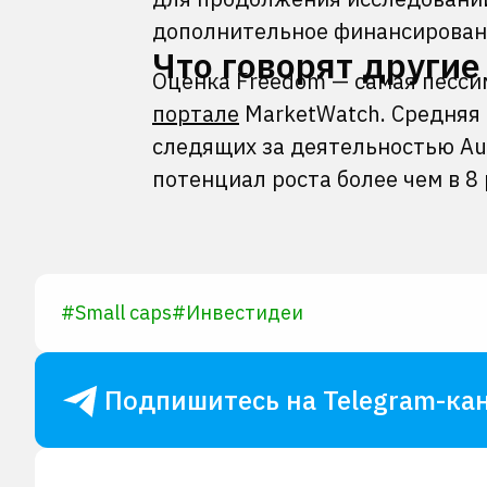
дополнительное финансировани
Что говорят другие
Оценка Freedom — самая пессим
портале
MarketWatch. Средняя 
следящих за деятельностью Aut
потенциал роста более чем в 8
#
Small caps
#
Инвестидеи
Подпишитесь на Telegram-кан