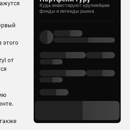
кажутся
Куда инвестируют крупнейшие
фонды и легенды рынка
ервый
в этого
yl от
тся
ию
енте.
 также