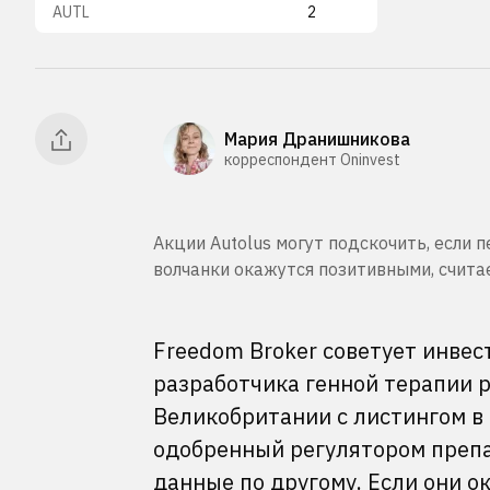
AUTL
2
Мария Дранишникова
корреспондент Oninvest
Акции Autolus могут подскочить, если
волчанки окажутся позитивными, счита
Freedom Broker советует инвест
разработчика генной терапии 
Великобритании с листингом в
одобренный регулятором препа
данные по другому. Если они о