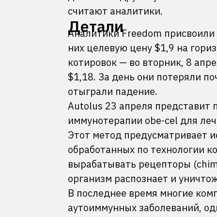
считают аналитики.
Детали
Аналитики Freedom присвоили а
них целевую цену $1,9 на гори
котировок — во вторник, 8 апр
$1,18. За день они потеряли п
отыграли падение.
Autolus 23 апреля представит
иммунотерапии obe-cel для ле
Этот метод предусматривает и
обработанных по технологии ко
вырабатывать рецепторы (chime
организм распознает и уничто
В последнее время многие ком
аутоиммунных заболеваний, одн