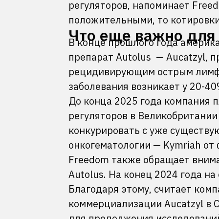
регуляторов, напоминает Freed
положительными, то котировки
Что еще важно для
В конце прошлого года америк
препарат Autolus — Aucatzyl, 
рецидивирующим острым лимф
заболевания возникает у 20-40
До конца 2025 года компания п
регуляторов в Великобритании 
конкурировать с уже существу
онкогематологии — Kymriah от ф
Freedom также обращает вним
Autolus. На конец 2024 года на
Благодаря этому, считает комп
коммерциализации Aucatzyl в 
для продолжения исследований.