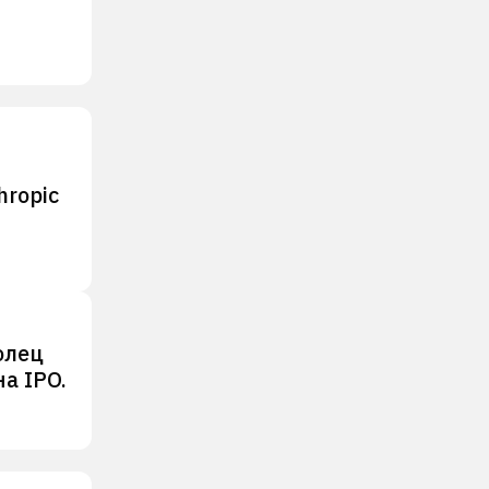
hropic
олец
а IPO.