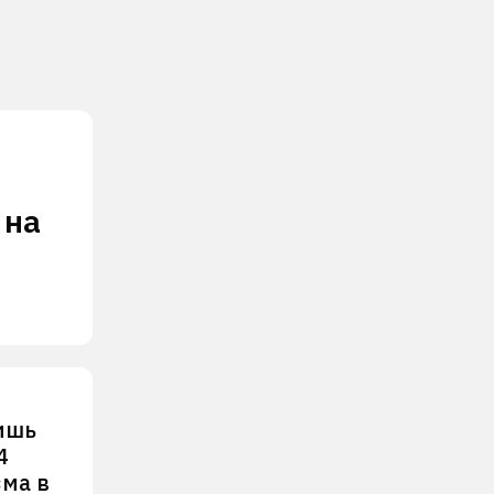
 на
ишь
4
зма в