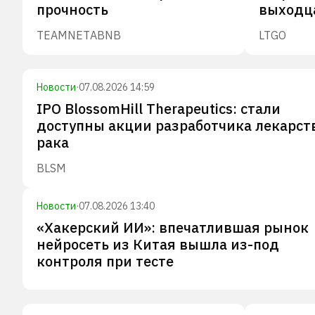
прочность
выходц
TEAM
NET
ABNB
LTGO
Новости
·
07.08.2026 14:59
IPO BlossomHill Therapeutics: стали
доступны акции разработчика лекарств
рака
BLSM
Новости
·
07.08.2026 13:40
«Хакерский ИИ»: впечатлившая рынок
нейросеть из Китая вышла из-под
контроля при тесте