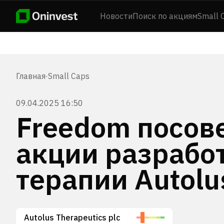
Новости
Поиск по акциям
Small 
Главная
·
Small Caps
09.04.2025 16:50
Freedom посов
акции разрабо
терапии Autolu
Autolus Therapeutics plc