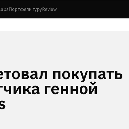
Caps
Портфели гуру
Review
етовал покупать
тчика генной
s