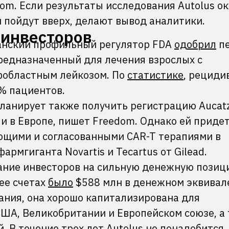
om. Если результаты исследования Autolus о
 пойдут вверх, делают вывод аналитики.
 инвесторов
анский профильный регулятор FDA
одобрил
п
предназначенный для лечения взрослых с
областным лейкозом. По
статистике
, рециди
% пациентов.
ланирует также получить регистрацию Aucatz
и в Европе, пишет Freedom. Однако ей приде
ющими и согласованными CAR-T терапиями в
армгиганта Novartis и Tecartus от Gilead.
ание инвесторов на сильную денежную позиц
 ее счетах
было
$588 млн в денежном эквивал
ания, она хорошо капитализирована для
США, Великобритании и Европейском союзе, а
 В течение трех лет Autolus не понадобится