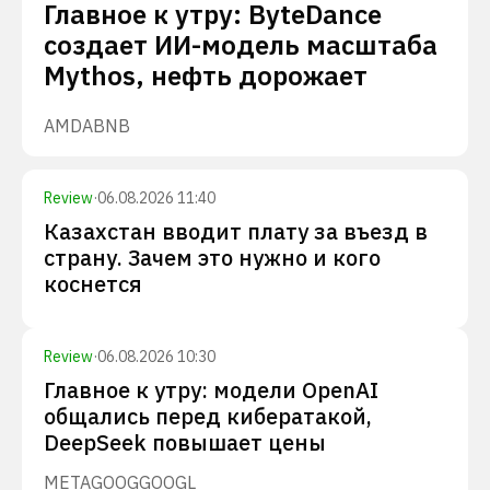
Главное к утру: ByteDance
создает ИИ-модель масштаба
Mythos, нефть дорожает
AMD
ABNB
Review
·
06.08.2026 11:40
Казахстан вводит плату за въезд в
страну. Зачем это нужно и кого
коснется
Review
·
06.08.2026 10:30
Главное к утру: модели OpenAI
общались перед кибератакой,
DeepSeek повышает цены
META
GOOG
GOOGL