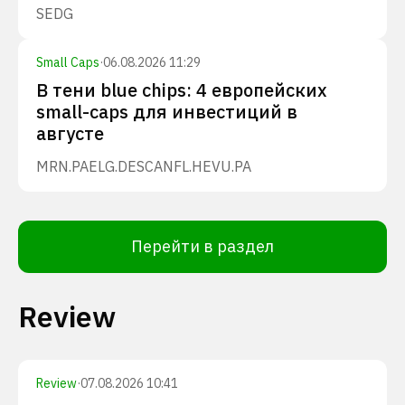
SEDG
Small Caps
·
06.08.2026 11:29
В тени blue chips: 4 европейских
small-caps для инвестиций в
августе
MRN.PA
ELG.DE
SCANFL.HE
VU.PA
Перейти в раздел
Review
Review
·
07.08.2026 10:41