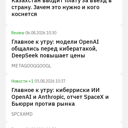
Казахстан вводит плату за въезд в
страну. Зачем это нужно и кого
коснется
Review
·
06.08.2026 10:30
Главное к утру: модели OpenAI
общались перед кибератакой,
DeepSeek повышает цены
META
GOOG
GOOGL
Новости
·
+
1
·
05.08.2026 10:37
Главное к утру: киберриски ИИ
OpenAI и Anthropic, отчет SpaceX и
Бьюрри против рынка
SPCX
AMD