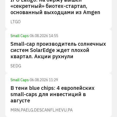
«секретный» биотех-стартап,
основанный выходцами из Amgen
LTGO
Small Caps
·
06.08.2026 14:55
Small-cap производитель солнечных
систем SolarEdge ждет плохой
квартал. Акции рухнули
SEDG
Small Caps
·
06.08.2026 11:29
В тени blue chips: 4 европейских
small-caps для инвестиций в
августе
MRN.PA
ELG.DE
SCANFL.HE
VU.PA