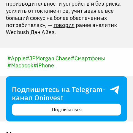
производительности устройств и без риска
усилить отток клиентов, учитывая ее все
больший фокус на более обеспеченных
потребителях», —
говорил
ранее аналитик
Wedbush Дэн Айвз.
#
Apple
#
JPMorgan Chase
#
Смартфоны
#
Macbook
#
iPhone
Подпишитесь на Telegram-
канал Oninvest
Подписаться