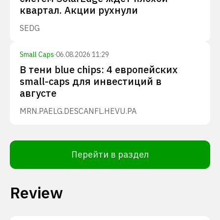
квартал. Акции рухнули
SEDG
Small Caps
·
06.08.2026 11:29
В тени blue chips: 4 европейских
small-caps для инвестиций в
августе
MRN.PA
ELG.DE
SCANFL.HE
VU.PA
Перейти в раздел
Review