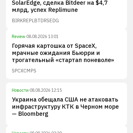
SolarEdge, сделка Bitdeer на $4,7
млрд, успех Replimune
BIRK
REPL
BTDR
SEDG
Review
·
08.08.2026 13:01
Горячая картошка от SpaceX,
мрачные ожидания Бьюрри и
трогательный «стартап поневоле»
SPCX
CMPS
Новости
·
08.08.2026 12:15
Украина обещала США не атаковать
инфраструктуру КТК в Черном море
— Bloomberg