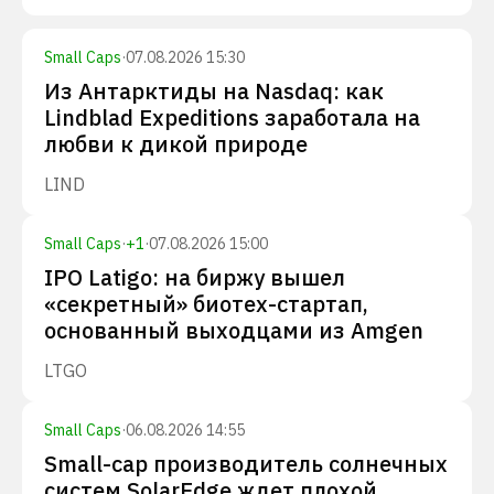
Small Caps
·
07.08.2026 15:30
Из Антарктиды на Nasdaq: как
Lindblad Expeditions заработала на
любви к дикой природе
LIND
Small Caps
·
+
1
·
07.08.2026 15:00
IPO Latigo: на биржу вышел
«секретный» биотех-стартап,
основанный выходцами из Amgen
LTGO
Small Caps
·
06.08.2026 14:55
Small-cap производитель солнечных
систем SolarEdge ждет плохой