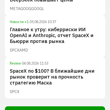
META
GOOG
GOOGL
Новости
·
+
1
·
05.08.2026 10:37
Главное к утру: киберриски ИИ
OpenAI и Anthropic, отчет SpaceX и
Бьюрри против рынка
SPCX
AMD
Review
·
04.08.2026 11:53
SpaceX по $100? В ближайшие дни
рынок проверит на прочность
стратегию Маска
SPCX