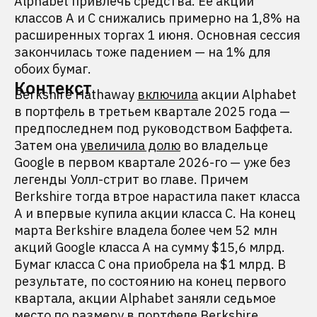
Alphabet привлечь средства. Ее акции
классов A и C снижались примерно на 1,8% на
расширенных торгах 1 июня. Основная сессия
закончилась тоже падением — на 1% для
обоих бумаг.
Контекст
Berkshire Hathaway
включила
акции Alphabet
в портфель в третьем квартале 2025 года —
предпоследнем под руководством Баффета.
Затем она
увеличила долю
во владельце
Google в первом квартале 2026-го — уже без
легенды Уолл-стрит во главе. Причем
Berkshire тогда втрое нарастила пакет класса
A и впервые купила акции класса C. На конец
марта Berkshire владела более чем 52 млн
акций Google класса A на сумму $15,6 млрд.
Бумаг класса С она приобрела на $1 млрд. В
результате, по состоянию на конец первого
квартала, акции Alphabet заняли седьмое
место по размеру в портфеле Berkshire,