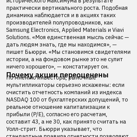
исторического максимума в результате
практически вертикального роста. Подобная
динамика наблюдается и в акциях таких
производителей полупроводников, как
Samsung Electronics, Applied Materials и Viavi
Solutions. «Моя единственная мысль сейчас —
дать людям знать, где мы находимся», —
пишет Бьюрри. «Мы становимся свидетелями
истории, а на фондовом рынке это не сулит
ничего хорошего», — констатирует он.
Почему акции переоценены
По мнению инвестора, рыночные
мультипликаторы серьезно искажены: если
очистить отчетность компаний из индекса
NASDAQ 100 от бухгалтерских допущений, то
реальное отношение капитализации к
прибыли (P/E), согласно его расчетам,
составит 43, а не 30, как принято считать на
Уолл-стрит. Бьюрри указывает, что
стандартные правила отчетности позволяют