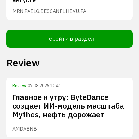
MRN.PA
ELG.DE
SCANFL.HE
VU.PA
Перейти в раздел
Review
Review
·
07.08.2026 10:41
Главное к утру: ByteDance
создает ИИ-модель масштаба
Mythos, нефть дорожает
AMD
ABNB