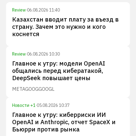
Review
·
06.08.2026 11:40
Казахстан вводит плату за въезд в
страну. Зачем это нужно и кого
коснется
Review
·
06.08.2026 10:30
Главное к утру: модели OpenAI
общались перед кибератакой,
DeepSeek повышает цены
META
GOOG
GOOGL
Новости
·
+
1
·
05.08.2026 10:37
Главное к утру: киберриски ИИ
OpenAI и Anthropic, отчет SpaceX и
Бьюрри против рынка