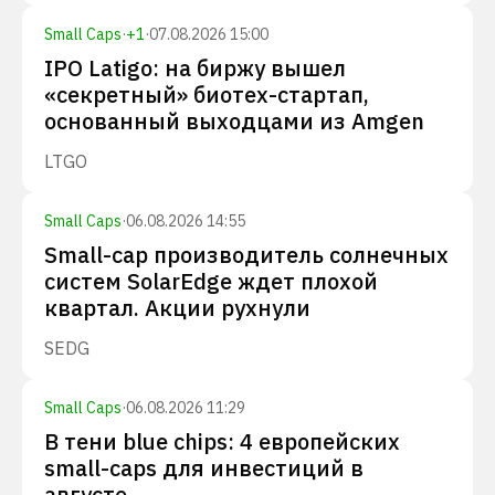
Small Caps
·
+
1
·
07.08.2026 15:00
IPO Latigo: на биржу вышел
«секретный» биотех-стартап,
основанный выходцами из Amgen
LTGO
Small Caps
·
06.08.2026 14:55
Small-cap производитель солнечных
систем SolarEdge ждет плохой
квартал. Акции рухнули
SEDG
Small Caps
·
06.08.2026 11:29
В тени blue chips: 4 европейских
small-caps для инвестиций в
августе