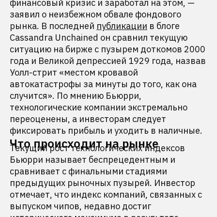
финансовый кризис и заработал на этом, —
заявил о неизбежном обвале фондового
рынка. В последней
публикации
в блоге
Cassandra Unchained он сравнил текущую
ситуацию на бирже с пузырем доткомов 2000
года и Великой депрессией 1929 года, назвав
Уолл-стрит «местом кровавой
автокатастрофы за минуты до того, как она
случится». По мнению Бьюрри,
технологические компании экстремально
переоценены, а инвесторам следует
фиксировать прибыль и уходить в наличные.
Что происходит на рынке
Текущий рост технологических индексов
Бьюрри называет беспрецедентным и
сравнивает с финальными стадиями
предыдущих рыночных пузырей. Инвестор
отмечает, что индекс компаний, связанных с
выпуском чипов, недавно достиг