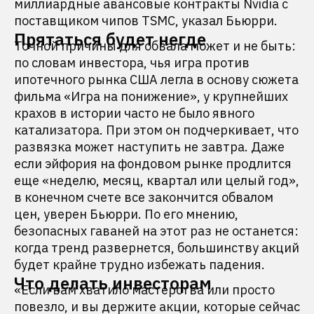
миллиардные авансовые контракты Nvidia с
поставщиком чипов TSMC, указал Бьюрри.
Прятаться будет негде
Точной причины для обвала может и не быть:
по словам инвестора, чья игра против
ипотечного рынка США легла в основу сюжета
фильма «Игра на понижение», у крупнейших
крахов в истории часто не было явного
катализатора. При этом он подчеркивает, что
развязка может наступить не завтра. Даже
если эйфория на фондовом рынке продлится
еще «неделю, месяц, квартал или целый год»,
в конечном счете все закончится обвалом
цен, уверен Бьюрри. По его мнению,
безопасных гаваней на этот раз не останется:
когда тренд развернется, большинству акций
будет крайне трудно избежать падения.
Что делать инвесторам
«Если вам хватило мастерства или просто
повезло, и вы держите акции, которые сейчас