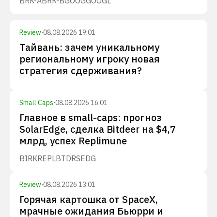
BRK-A
BRK-B
GOOG
GOOGL
Review
·
08.08.2026 19:01
Тайвань: зачем уникальному
региональному игроку новая
стратегия сдерживания?
Small Caps
·
08.08.2026 16:01
Главное в small-caps: прогноз
SolarEdge, сделка Bitdeer на $4,7
млрд, успех Replimune
BIRK
REPL
BTDR
SEDG
Review
·
08.08.2026 13:01
Горячая картошка от SpaceX,
мрачные ожидания Бьюрри и