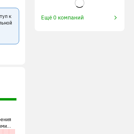
туп к
Ещё 0 компаний
льной
рения
ыми
ена по