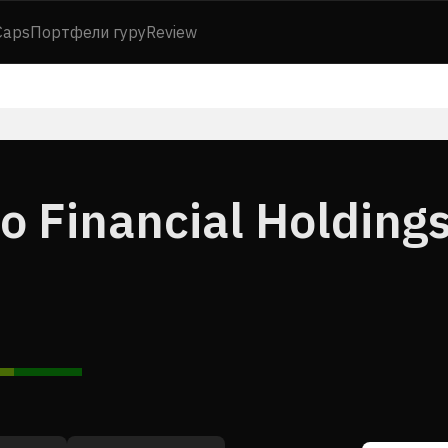
Caps
Портфели гуру
Review
o Financial Holdings