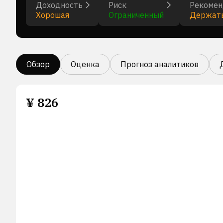
Доходность
Риск
Рекомен
Хорошая
Ограниченный
Держат
Обзор
Оценка
Прогноз аналитиков
¥
826