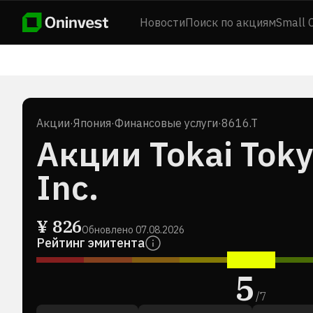
Новости
Поиск по акциям
Small 
Акции
·
Япония
·
Финансовые услуги
·
8616.T
Акции Tokai Toky
Inc.
¥
826
Обновлено
07.08.2026
Рейтинг эмитента
5
/
7