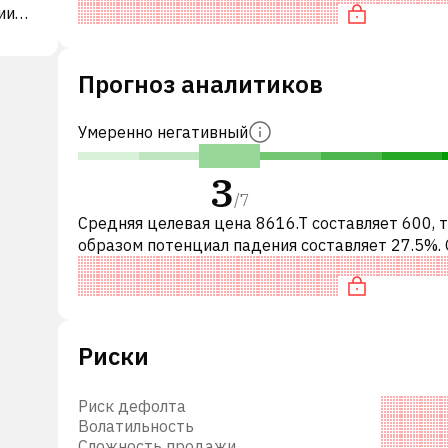
ии
P/E и недооценена по
вий и
Прогноз аналитиков
ие
Умеренно негативный
ства,
3
фер-
/
7
ия
Средняя целевая цена 8616.T составляет 600, 
акже
образом потенциал падения составляет 27.5%.
это означает рекомендацию «ПРОДАВАТЬ» ср
и
инвестиционных компаний и
онные
как
Риски
Inc.
Риск дефолта
Волатильность
а
Сложность продажи