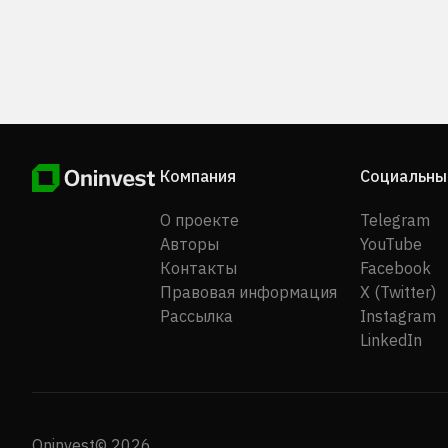
находится в Токио, Япония.
Компания
Социальны
О проекте
Telegram
Авторы
YouTube
Контакты
Facebook
Правовая информация
X (Twitter)
Рассылка
Instagram
LinkedIn
Oninvest© 2026