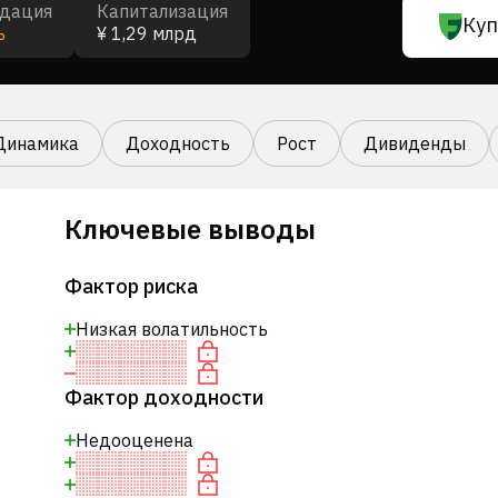
дация
Капитализация
Куп
ь
¥ 1,29 млрд
Динамика
Доходность
Рост
Дивиденды
Ключевые выводы
Фактор риска
Низкая волатильность
Фактор доходности
Недооценена