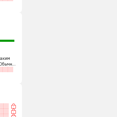
таким
 Обычно
еди