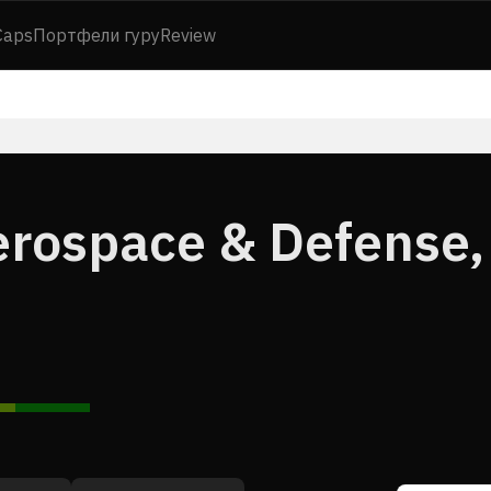
Caps
Портфели гуру
Review
rospace & Defense,