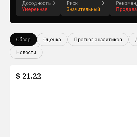
Доходность
Риск
Рекомен
Умеренная
Значительный
Продава
Обзор
Оценка
Прогноз аналитиков
Новости
$
21.22