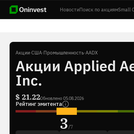
Новости
Поиск по акциям
Small 
Акции
·
США
·
Промышленность
·
AADX
Акции Applied Ae
Inc.
$
21.22
Обновлено
05.08.2026
Рейтинг эмитента
3
/
7