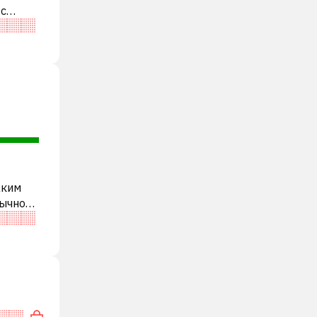
 с
пании
аким
бычно
ди