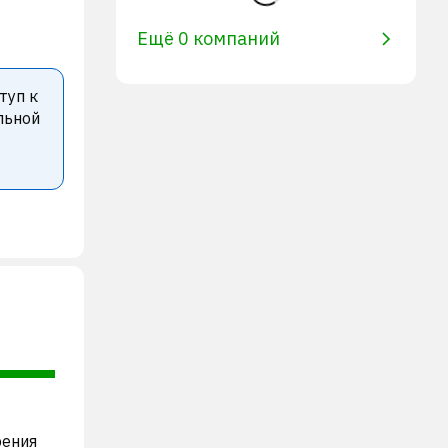
Ещё 0 компаний
туп к
льной
рения