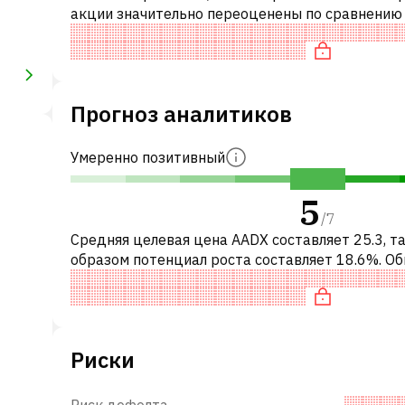
акции значительно переоценены по сравнению
аналогичными акциями. В частности, акция ком
переоценена по P/E и «д
Прогноз аналитиков
Умеренно позитивный
5
/
7
Средняя целевая цена AADX составляет 25.3, т
образом потенциал роста составляет 18.6%. О
это означает рекомендацию «ПОКУПАТЬ» сре
инвестиционных компаний или р
Риски
Риск дефолта