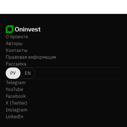
проектах Tratramarina и Ambodilafa. Ранее компания
была известна как Indian Pacific Resources Limited.
AKORA Resources Limited была зарегистрирована в
2009 году и базируется в Карлтон Норт, Австралия.
О проекте
Авторы
Контакты
Правовая информация
Рассылка
РУ
EN
Telegram
YouTube
Facebook
X (Twitter)
Instagram
LinkedIn