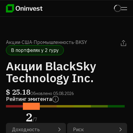
Акции
·
США
·
Промышленность
·
BKSY
В портфелях у 2 гуру
Акции BlackSky
Technology Inc.
$
25.18
Обновлено
05.08.2026
Рейтинг эмитента
2
/
7
Доходность
Риск