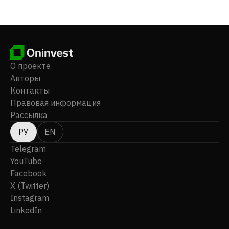
сменила свое название на Corella Resources Limited в
апреле 2021 года. Штаб-квартира Corella Resources
Ltd находится в Субиако, Австралия.
О проекте
Авторы
Контакты
Правовая информация
Рассылка
РУ
EN
Telegram
YouTube
Facebook
X (Twitter)
Instagram
LinkedIn