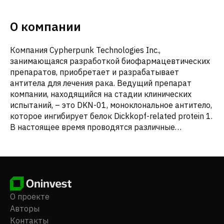
О компании
Компания Cypherpunk Technologies Inc.,
занимающаяся разработкой биофармацевтических
препаратов, приобретает и разрабатывает
антитела для лечения рака. Ведущий препарат
компании, находящийся на стадии клинических
испытаний, – это DKN-01, моноклональное антитело,
которое ингибирует белок Dickkopf-related protein 1.
В настоящее время проводятся различные
клинические испытания этого препарата для
лечения рака пищевода и желудка,
гинекологических онкологических заболеваний и
рака толстой кишки. Компания также
разрабатывает FL-501, моноклональное антитело,
которое ингибирует белок GDF-15 и находится на
О проекте
стадии доклинических испытаний. Компания имеет
Авторы
соглашение о предоставлении опциона и лицензии с
Контакты